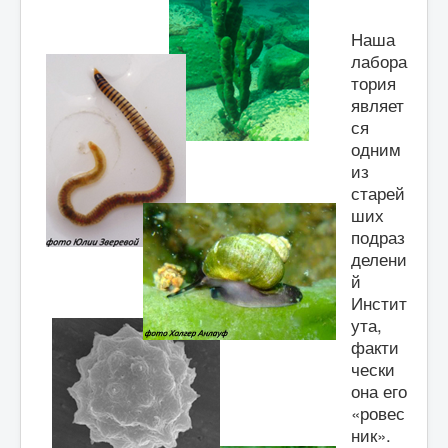
СМИ о нас
Наша
лабора
тория
являет
ся
одним
из
старей
ших
подраз
делени
й
Инстит
ута,
факти
чески
она его
«ровес
ник».