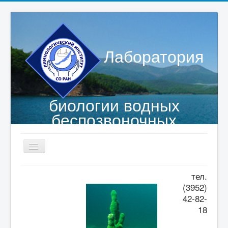
Лаборатория
биологии водных
беспозвоночных
Главная страница
тел.
(3952)
Сотрудники
42-82-
Объекты исследований
18
Публикации