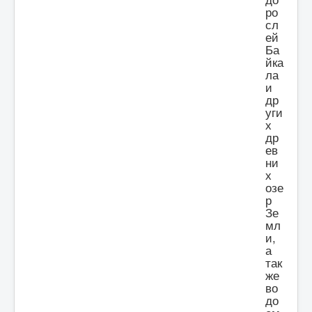
ро
сл
ей
Ба
йка
ла
и
др
уги
х
др
ев
ни
х
озе
р
Зе
мл
и,
а
так
же
во
до