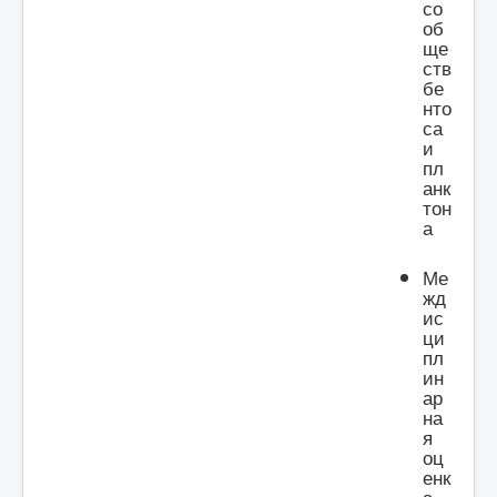
со
об
ще
ств
бе
нто
са
и
пл
анк
тон
а
Ме
жд
ис
ци
пл
ин
ар
на
я
оц
енк
а