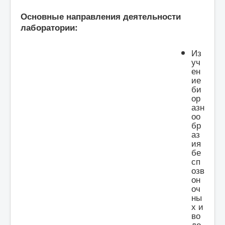
Основные направления деятельности
лаборатории:
Из
уч
ен
ие
би
ор
азн
оо
бр
аз
ия
бе
сп
озв
он
оч
ны
х и
во
до