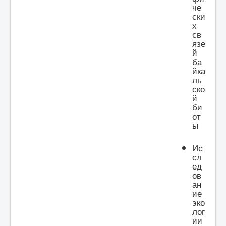
че
ски
х
св
язе
й
ба
йка
ль
ско
й
би
от
ы
Ис
сл
ед
ов
ан
ие
эко
лог
ии