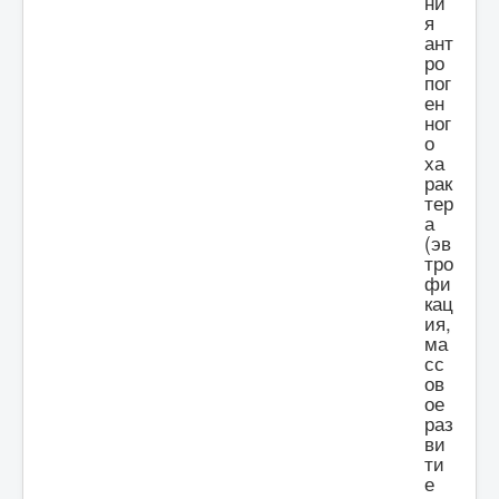
ни
я
ант
ро
пог
ен
ног
о
ха
рак
тер
а
(эв
тро
фи
кац
ия,
ма
сс
ов
ое
раз
ви
ти
е