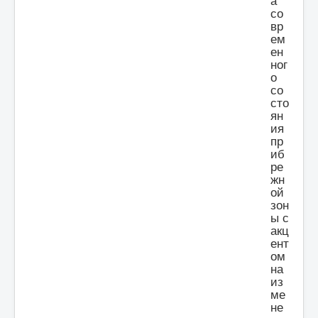
со
вр
ем
ен
ног
о
со
сто
ян
ия
пр
иб
ре
жн
ой
зон
ы с
акц
ент
ом
на
из
ме
не