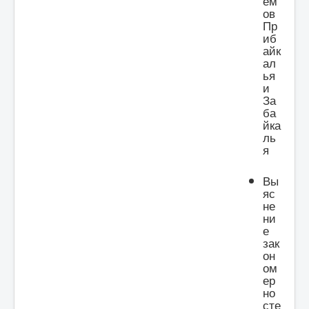
ем
ов
Пр
иб
айк
ал
ья
и
За
ба
йка
ль
я
Вы
яс
не
ни
е
зак
он
ом
ер
но
сте